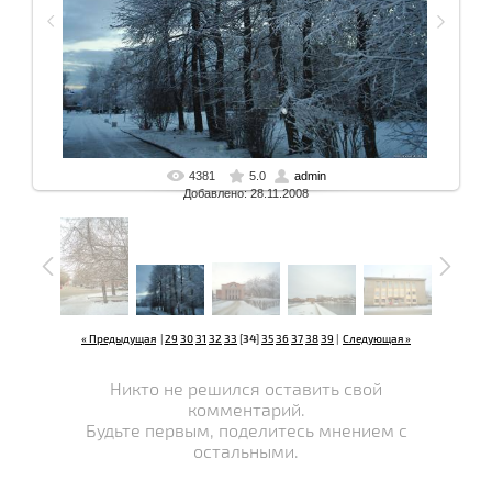
4381
5.0
admin
В реальном размере
1600x1200 px
/ 929.5 Kb
Добавлено: 28.11.2008
« Предыдущая
|
29
30
31
32
33
[
34
]
35
36
37
38
39
|
Следующая »
Никто не решился оставить свой
комментарий.
Будьте первым, поделитесь мнением с
остальными.