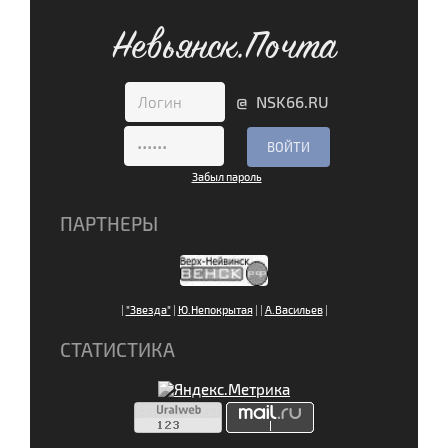
Невьянск.Почта
@ NSK66.RU
Забыл пароль
ПАРТНЕРЫ
|
"Звезда"
|
Ю.Непокрытая
|
|
А.Васильев
|
СТАТИСТИКА