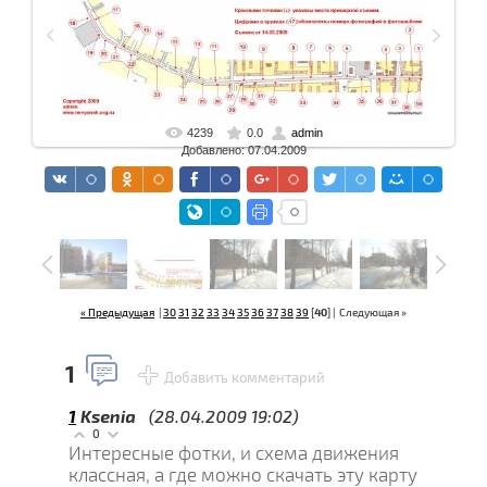
4239
0.0
admin
В реальном размере
1523x676 px
/ 215.2 Kb
Добавлено: 07.04.2009
« Предыдущая
|
30
31
32
33
34
35
36
37
38
39
[
40
] |
Следующая »
1
Добавить комментарий
1
Ksenia
(28.04.2009 19:02)
0
Интересные фотки, и схема движения
классная, а где можно скачать эту карту