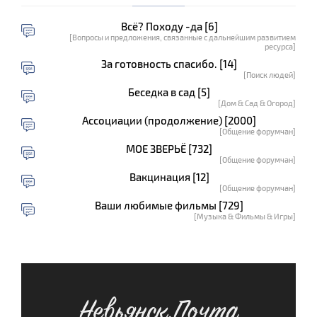
Всё? Походу -да [6]
[Вопросы и предложения, связанные с дальнейшим развитием
ресурса]
За готовность спасибо. [14]
[Поиск людей]
Беседка в сад [5]
[Дом & Сад & Огород]
Ассоциации (продолжение) [2000]
[Общение форумчан]
МОЕ ЗВЕРЬЁ [732]
[Общение форумчан]
Вакцинация [12]
[Общение форумчан]
Ваши любимые фильмы [729]
[Музыка & Фильмы & Игры]
Невьянск.Почта