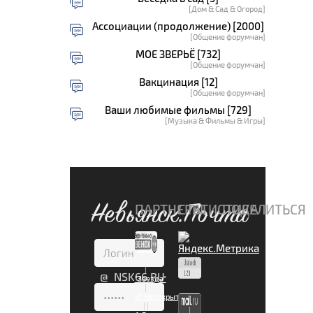
[Дом & Сад & Огород]
Ассоциации (продолжение) [2000]
[Общение форумчан]
МОЕ ЗВЕРЬЁ [732]
[Общение форумчан]
Вакцинация [12]
[Общение форумчан]
Ваши любимые фильмы [729]
[Музыка & Фильмы & Игры]
Невьянск.Почта
ПАРТНЕРЫ
СТАТИСТИКА
ПОДЕЛИТЬСЯ
|
@ NSK66.RU
"Звезда"
|
Ю.Непокрытая
|
|