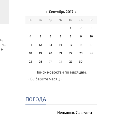
«
Сентябрь 2017
»
Пн
Вт
Ср
Чт
Пт
Сб
Вс
1
2
3
4
5
6
7
8
9
10
ь,
ом.
11
12
13
14
15
16
17
 В
18
19
20
21
22
23
24
25
26
27
28
29
30
Поиск новостей по месяцам:
ПОГОДА
Невьянск, 7 августа