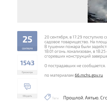
25
20 сентября, в 17:29 поступило 
садовое товарищество. На площа
В тушении пожара были задейств
СЕНТЯБРЯ
18:01 огонь локализован, в 18:
сгоревших конструкций завершен
1543
О пострадавших не сообщается.
Просмотра
по материалам
66.mchs.gov.ru
Обсудить
Прошлой
Аятью
Сг
,
,
Теги