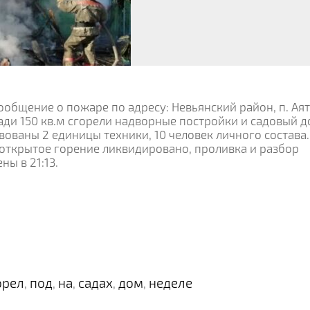
сообщение о пожаре по адресу: Невьянский район, п. Аят
ди 150 кв.м сгорели надворные постройки и садовый д
ованы 2 единицы техники, 10 человек личного состава.
25 открытое горение ликвидировано, проливка и разбор
ы в 21:13.
орел
под
на
садах
дом
неделе
,
,
,
,
,