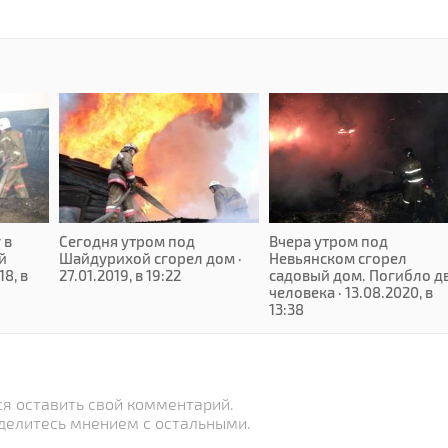
 в
Сегодня утром под
Вчера утром под
й
Шайдурихой сгорел дом ·
Невьянском сгорел
18, в
27.01.2019, в 19:22
садовый дом. Погибло д
человека · 13.08.2020, в
13:38
я оставить свой комментарий.
делитесь мнением с остальными.