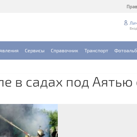
Пра
Ли
Вход
явления
Сервисы
Справочник
Транспорт
Фотоаль
е в садах под Аятью