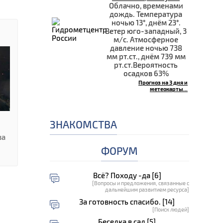
Облачно, временами
дождь. Температура
ночью 13°, днём 23°.
Ветер юго-западный, 3
м/с. Атмосферное
давление ночью 738
мм рт.ст., днём 739 мм
рт.ст.Вероятность
осадков 63%
Прогноз на 3 дня и
метеокарты...
ЗНАКОМСТВА
ва
ФОРУМ
Всё? Походу -да [6]
[Вопросы и предложения, связанные с
дальнейшим развитием ресурса]
За готовность спасибо. [14]
[Поиск людей]
Беседка в сад [5]