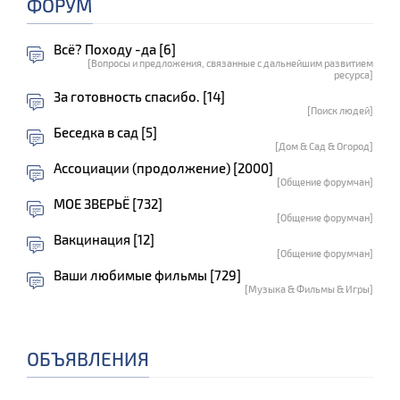
ФОРУМ
Всё? Походу -да [6]
[Вопросы и предложения, связанные с дальнейшим развитием
ресурса]
За готовность спасибо. [14]
[Поиск людей]
Беседка в сад [5]
[Дом & Сад & Огород]
Ассоциации (продолжение) [2000]
[Общение форумчан]
МОЕ ЗВЕРЬЁ [732]
[Общение форумчан]
Вакцинация [12]
[Общение форумчан]
Ваши любимые фильмы [729]
[Музыка & Фильмы & Игры]
ОБЪЯВЛЕНИЯ