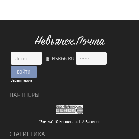
Невьянск.Почта
@ NSK66.RU
Забыл пароль
ПАРТНЕРЫ
|
"Звезда"
|
Ю.Непокрытая
|
|
А.Васильев
|
СТАТИСТИКА