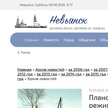
Невьянск: Суббота, 08.08.2026, 15:17
Невьянск
NEVYANSK.ORG.RU · NEVYANSK.SU · NSK66.RU
Главная
Новости
Город
Общение
Объ
Назад
Главная
»
Архив новостей
»
за 2006 год
»
за 2007
2012 год
»
за 2013 год
»
за 2014 год
»
за 2015 год
год
»
Архив новостей
14.03.2025, 0
Плано
режи