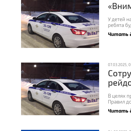
«Вним
У детей 
ребята бу
Читать 
07.03.2025, 0
Сотру
рейд
В целях 
Правил д
Читать 