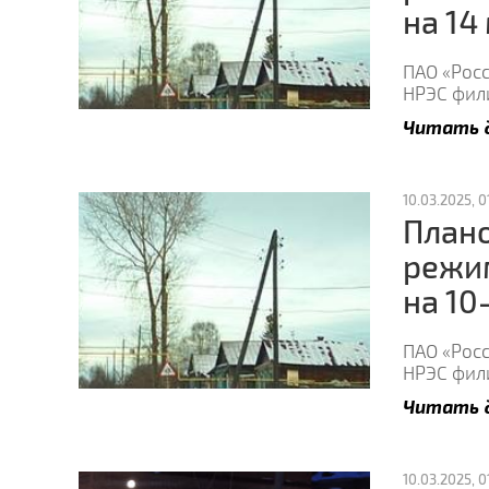
на 14
ПАО «Росс
НРЭС фили
Читать 
10.03.2025, 01
Плано
режи
на 10
ПАО «Росс
НРЭС фили
Читать 
10.03.2025, 0