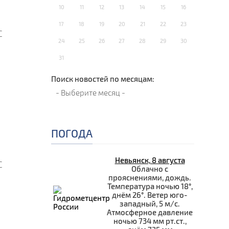
10
11
12
13
14
15
16
17
18
19
20
21
22
23
С
24
25
26
27
28
29
30
31
Поиск новостей по месяцам:
е
ПОГОДА
Невьянск, 8 августа
С
Облачно с
прояснениями, дождь.
Температура ночью 18°,
днём 26°. Ветер юго-
западный, 5 м/с.
Атмосферное давление
ночью 734 мм рт.ст.,