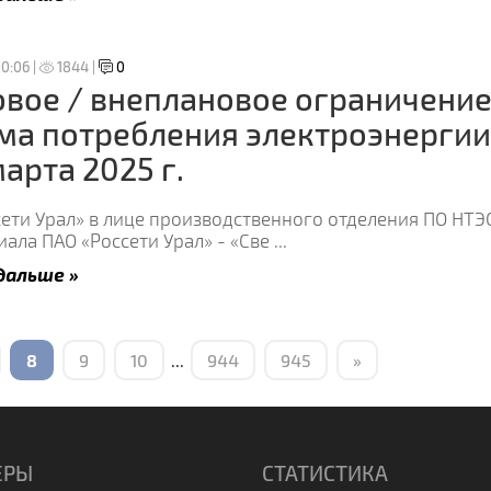
0:06 |
1844 |
0
вое / внеплановое ограничени
ма потребления электроэнергии
марта 2025 г.
ети Урал» в лице производственного отделения ПО НТЭ
ала ПАО «Россети Урал» - «Све
...
дальше »
8
9
10
...
944
945
»
ЕРЫ
СТАТИСТИКА