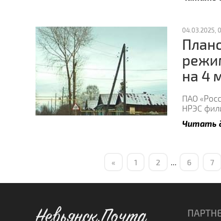
04.03.2025, 0
Плано
режи
на 4 
ПАО «Росс
НРЭС фили
Читать 
«
1
2
...
6
7
Невьянск.Почта
ПАРТН