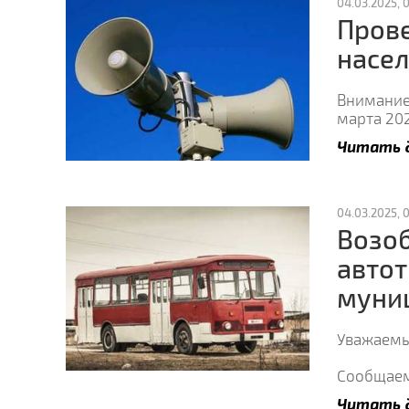
04.03.2025, 0
Пров
насе
Внимание
марта 202
Читать 
04.03.2025, 0
Возо
автот
муни
Уважаемы
Сообщаем,
Читать 