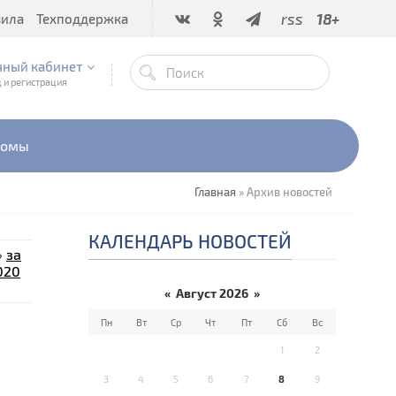
rss
18+
вила
Техподдержка
чный кабинет
 и регистрация
бомы
Главная
»
Архив новостей
КАЛЕНДАРЬ НОВОСТЕЙ
»
за
020
«
Август 2026
»
Пн
Вт
Ср
Чт
Пт
Сб
Вс
е
1
2
3
4
5
6
7
8
9