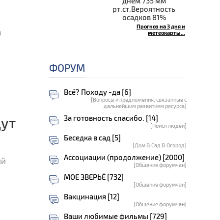
днём 735 мм
рт.ст.Вероятность
осадков 81%
Прогноз на 3 дня и
в
метеокарты...
ФОРУМ
Всё? Походу -да [6]
[Вопросы и предложения, связанные с
дальнейшим развитием ресурса]
За готовность спасибо. [14]
дут
[Поиск людей]
Беседка в сад [5]
[Дом & Сад & Огород]
Ассоциации (продолжение) [2000]
ий
[Общение форумчан]
МОЕ ЗВЕРЬЁ [732]
[Общение форумчан]
Вакцинация [12]
[Общение форумчан]
Ваши любимые фильмы [729]