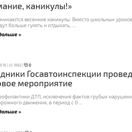
ание, каникулы!»
начинаются весенние каникулы. Вместо школьных уроко
дут больше гулять и отдыхать,
...
дальше »
9:16 |
1862 |
0
дники Госавтоинспекции прове
овое мероприятие
профилактики ДТП, исключения фактов грубых нарушен
орожного движения, в период с 0
...
дальше »