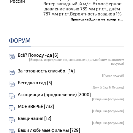
Ветер западный, 4 м/с. Атмосферное
давление ночью 739 мм рт.ст., днём
737 мм рт.ст.Вероятность осадков 1%
Прогноз на 3 дня и метеокарты...
ФОРУМ
Всё? Походу -да [6]
[Вопросы и предложения, связанные с дальнейшим развитием
ресурса]
За готовность спасибо. [14]
[Поиск людей]
Беседка в сад [5]
[Дом & Сад & Огород]
Ассоциации (продолжение) [2000]
[Общение форумчан]
МОЕ ЗВЕРЬЁ [732]
[Общение форумчан]
Вакцинация [12]
[Общение форумчан]
Ваши любимые фильмы [729]