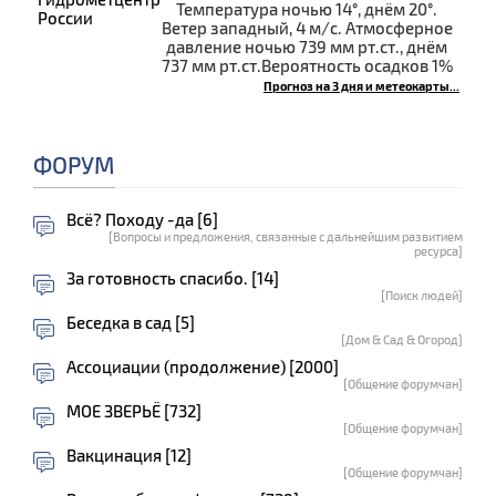
Температура ночью 14°, днём 20°.
Ветер западный, 4 м/с. Атмосферное
давление ночью 739 мм рт.ст., днём
737 мм рт.ст.Вероятность осадков 1%
Прогноз на 3 дня и метеокарты...
ФОРУМ
Всё? Походу -да [6]
[Вопросы и предложения, связанные с дальнейшим развитием
ресурса]
За готовность спасибо. [14]
[Поиск людей]
Беседка в сад [5]
[Дом & Сад & Огород]
Ассоциации (продолжение) [2000]
[Общение форумчан]
МОЕ ЗВЕРЬЁ [732]
[Общение форумчан]
Вакцинация [12]
[Общение форумчан]