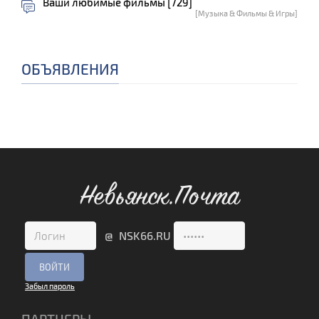
Ваши любимые фильмы [729]
[Музыка & Фильмы & Игры]
ОБЪЯВЛЕНИЯ
Невьянск.Почта
@ NSK66.RU
Забыл пароль