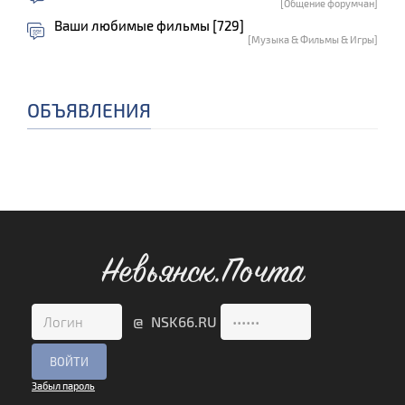
[Общение форумчан]
Ваши любимые фильмы [729]
[Музыка & Фильмы & Игры]
ОБЪЯВЛЕНИЯ
Невьянск.Почта
@ NSK66.RU
Забыл пароль