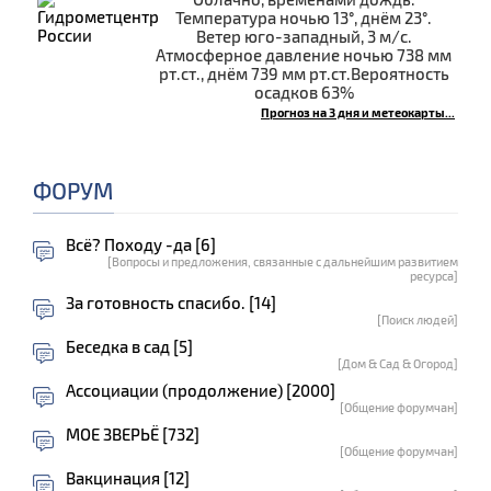
Температура ночью 13°, днём 23°.
Ветер юго-западный, 3 м/с.
Атмосферное давление ночью 738 мм
рт.ст., днём 739 мм рт.ст.Вероятность
осадков 63%
Прогноз на 3 дня и метеокарты...
ФОРУМ
Всё? Походу -да [6]
[Вопросы и предложения, связанные с дальнейшим развитием
ресурса]
За готовность спасибо. [14]
[Поиск людей]
Беседка в сад [5]
[Дом & Сад & Огород]
Ассоциации (продолжение) [2000]
[Общение форумчан]
МОЕ ЗВЕРЬЁ [732]
[Общение форумчан]
Вакцинация [12]