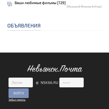
Ваши любимые фильмы [729]
[Музыка & Фильмы & Игры]
ОБЪЯВЛЕНИЯ
Невьянск.Почта
@ NSK66.RU
Забыл пароль