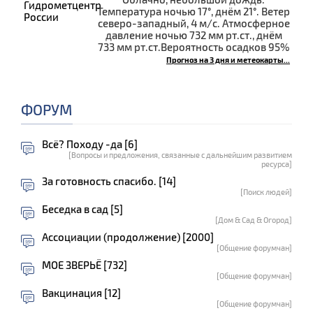
Температура ночью 17°, днём 21°. Ветер
северо-западный, 4 м/с. Атмосферное
давление ночью 732 мм рт.ст., днём
733 мм рт.ст.Вероятность осадков 95%
Прогноз на 3 дня и метеокарты...
ФОРУМ
Всё? Походу -да [6]
[Вопросы и предложения, связанные с дальнейшим развитием
ресурса]
За готовность спасибо. [14]
[Поиск людей]
Беседка в сад [5]
[Дом & Сад & Огород]
Ассоциации (продолжение) [2000]
[Общение форумчан]
МОЕ ЗВЕРЬЁ [732]
[Общение форумчан]
Вакцинация [12]
[Общение форумчан]