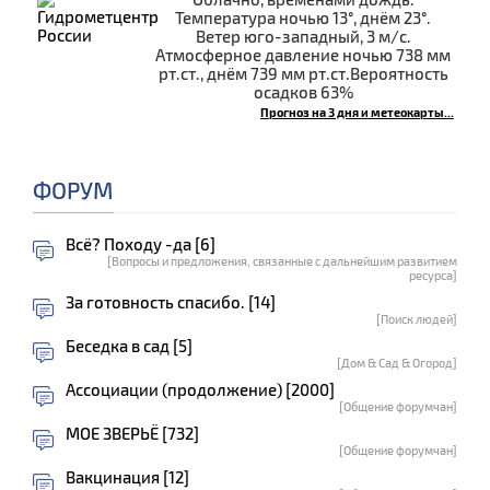
Температура ночью 13°, днём 23°.
Ветер юго-западный, 3 м/с.
Атмосферное давление ночью 738 мм
рт.ст., днём 739 мм рт.ст.Вероятность
осадков 63%
Прогноз на 3 дня и метеокарты...
ФОРУМ
Всё? Походу -да [6]
[Вопросы и предложения, связанные с дальнейшим развитием
ресурса]
За готовность спасибо. [14]
[Поиск людей]
Беседка в сад [5]
[Дом & Сад & Огород]
Ассоциации (продолжение) [2000]
[Общение форумчан]
МОЕ ЗВЕРЬЁ [732]
[Общение форумчан]
Вакцинация [12]