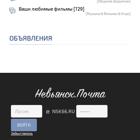
[Общение форумчан]
Ваши любимые фильмы [729]
[Музыка & Фильмы & Игры]
ОБЪЯВЛЕНИЯ
Невьянск.Почта
@ NSK66.RU
Забыл пароль