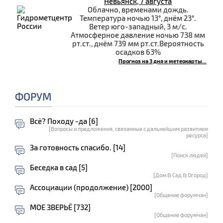
Невьянск, 7 августа
Облачно, временами дождь.
Температура ночью 13°, днём 23°.
Ветер юго-западный, 3 м/с.
Атмосферное давление ночью 738 мм
рт.ст., днём 739 мм рт.ст.Вероятность
осадков 63%
Прогноз на 3 дня и метеокарты...
ФОРУМ
Всё? Походу -да [6]
[Вопросы и предложения, связанные с дальнейшим развитием
ресурса]
За готовность спасибо. [14]
[Поиск людей]
Беседка в сад [5]
[Дом & Сад & Огород]
Ассоциации (продолжение) [2000]
[Общение форумчан]
МОЕ ЗВЕРЬЁ [732]
[Общение форумчан]