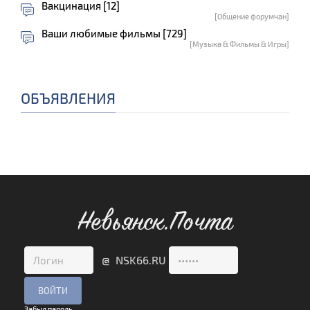
Вакцинация [12]
[Общение форумчан]
Ваши любимые фильмы [729]
[Музыка & Фильмы & Игры]
ОБЪЯВЛЕНИЯ
Невьянск.Почта
@ NSK66.RU
Забыл пароль