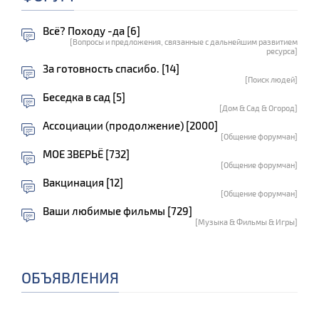
Всё? Походу -да [6]
[Вопросы и предложения, связанные с дальнейшим развитием
ресурса]
За готовность спасибо. [14]
[Поиск людей]
Беседка в сад [5]
[Дом & Сад & Огород]
Ассоциации (продолжение) [2000]
[Общение форумчан]
МОЕ ЗВЕРЬЁ [732]
[Общение форумчан]
Вакцинация [12]
[Общение форумчан]
Ваши любимые фильмы [729]
[Музыка & Фильмы & Игры]
ОБЪЯВЛЕНИЯ