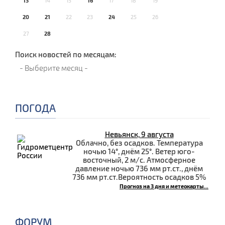
13
14
15
16
17
18
19
20
21
22
23
24
25
26
27
28
Поиск новостей по месяцам:
ПОГОДА
Невьянск, 9 августа
Облачно, без осадков. Температура
ночью 14°, днём 25°. Ветер юго-
восточный, 2 м/с. Атмосферное
давление ночью 736 мм рт.ст., днём
736 мм рт.ст.Вероятность осадков 5%
Прогноз на 3 дня и метеокарты...
ФОРУМ