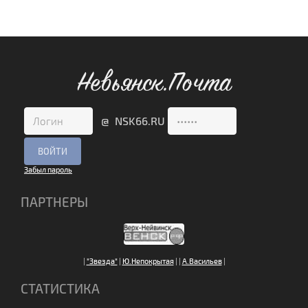
Невьянск.Почта
@ NSK66.RU
Забыл пароль
ПАРТНЕРЫ
|
"Звезда"
|
Ю.Непокрытая
|
|
А.Васильев
|
СТАТИСТИКА