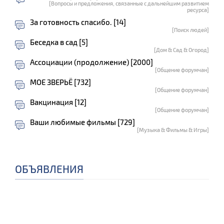
[Вопросы и предложения, связанные с дальнейшим развитием
ресурса]
За готовность спасибо. [14]
[Поиск людей]
Беседка в сад [5]
[Дом & Сад & Огород]
Ассоциации (продолжение) [2000]
[Общение форумчан]
МОЕ ЗВЕРЬЁ [732]
[Общение форумчан]
Вакцинация [12]
[Общение форумчан]
Ваши любимые фильмы [729]
[Музыка & Фильмы & Игры]
ОБЪЯВЛЕНИЯ