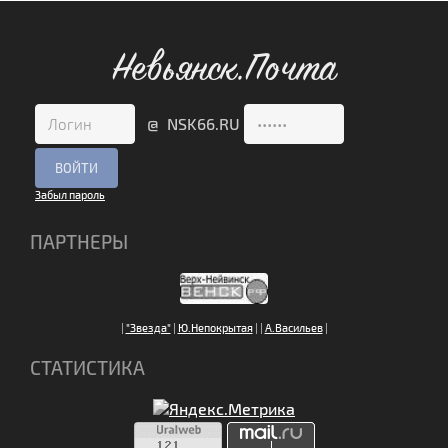
Невьянск.Почта
@ NSK66.RU
Забыл пароль
ПАРТНЕРЫ
|
"Звезда"
|
Ю.Непокрытая
|
|
А.Васильев
|
СТАТИСТИКА