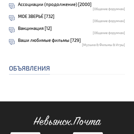
Ассоциации (продолжение) [2000]
[Общение форумчан]
МОЕ ЗВЕРЬЁ [732]
[Общение форумчан]
Вакцинация [12]
[Общение форумчан]
Ваши любимые фильмы [729]
[Музыка & Фильмы & Игры]
ОБЪЯВЛЕНИЯ
Невьянск.Почта