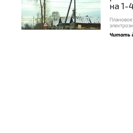
на 1-
Плановое
электроэ
Читать 