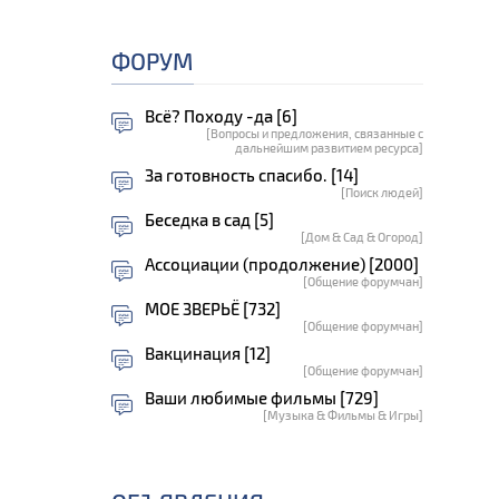
ФОРУМ
Всё? Походу -да [6]
[Вопросы и предложения, связанные с
дальнейшим развитием ресурса]
За готовность спасибо. [14]
[Поиск людей]
Беседка в сад [5]
[Дом & Сад & Огород]
Ассоциации (продолжение) [2000]
[Общение форумчан]
МОЕ ЗВЕРЬЁ [732]
[Общение форумчан]
Вакцинация [12]
[Общение форумчан]
Ваши любимые фильмы [729]
[Музыка & Фильмы & Игры]