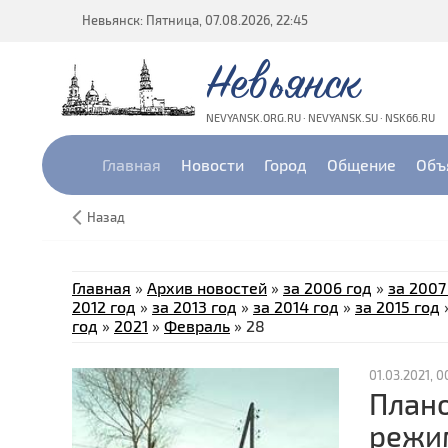
Невьянск: Пятница, 07.08.2026, 22:45
Невьянск
NEVYANSK.ORG.RU · NEVYANSK.SU · NSK66.RU
Главная
Новости
Город
Общение
Объ
Назад
Главная
»
Архив новостей
»
за 2006 год
»
за 2007
2012 год
»
за 2013 год
»
за 2014 год
»
за 2015 год
год
»
2021
»
Февраль
»
28
01.03.2021, 0
Плано
режи