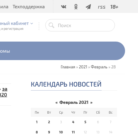
rss
18+
вила
Техподдержка
чный кабинет
 и регистрация
бомы
Главная
»
2021
»
Февраль
»
28
КАЛЕНДАРЬ НОВОСТЕЙ
»
за
020
«
Февраль 2021
»
Пн
Вт
Ср
Чт
Пт
Сб
Вс
е
1
2
3
4
5
6
7
8
9
10
11
12
13
14