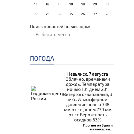
15
16
17
18
19
20
21
22
23
24
25
26
27
28
Поиск новостей по месяцам:
ПОГОДА
Невьянск, 7 августа
Облачно, временами
дождь. Температура
ночью 13°, днём 23°.
Ветер юго-западный, 3
м/с. Атмосферное
давление ночью 738
мм рт.ст., днём 739 мм
рт.ст.Вероятность
осадков 63%
Прогноз на 3 дня и
метеокарты...