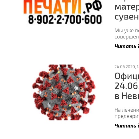
матер
сувен
Мы уже пе
совершенс
Читать 
24.06.2020, 1
Офиц
24.06
в Нев
На лечени
предвари
Читать 