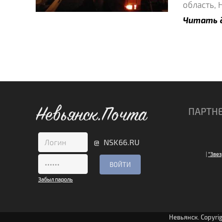
область, 
Читать 
Невьянск.Почта
ПАРТН
@ NSK66.RU
|
"Звез
Забыл пароль
Невьянск. Copyri