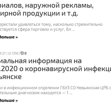
иалов, наружной рекламы,
ирной продукции и т.д.
рестали удивляться тому, насколько стремительно
твуется сфера торговли и услуг, бл
...
дальше »
8:27 |
1356 |
0
иальная информация на
.2020 о коронавирусной инфекц
ьянске
и в инфекционном отделении ГБУЗ СО Невьянская ЦРБ 
тельным диагнозом находятся — 1
...
дальше »