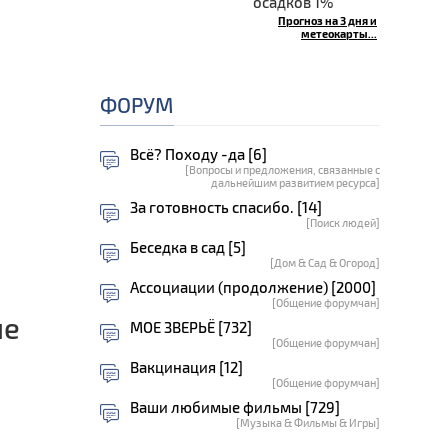
осадков 1%
Прогноз на 3 дня и
метеокарты...
е
ФОРУМ
Всё? Походу -да [6]
[Вопросы и предложения, связанные с
дальнейшим развитием ресурса]
За готовность спасибо. [14]
[Поиск людей]
Беседка в сад [5]
[Дом & Сад & Огород]
Ассоциации (продолжение) [2000]
[Общение форумчан]
ие
МОЕ ЗВЕРЬЁ [732]
[Общение форумчан]
Вакцинация [12]
[Общение форумчан]
Ваши любимые фильмы [729]
[Музыка & Фильмы & Игры]