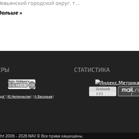
Невьянский городской округ, т
...
дальше »
ЕРЫ
СТАТИСТИКА
да"
|
Ю.Непокрытая
|
|
А.Васильев
|
ght 2006 - 2026 NAV © Все права защищены.