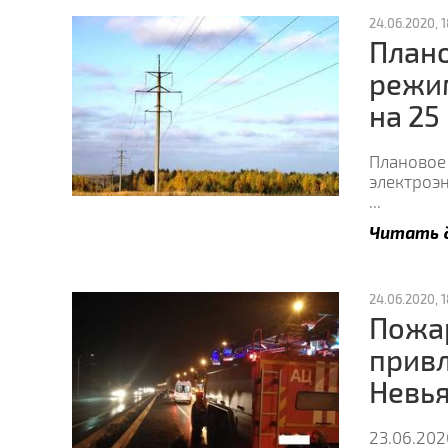
24.06.2020, 1
Плано
режи
на 25
Плановое
электроэ
...
Читать 
24.06.2020, 1
Пожа
привл
Невья
23.06.202