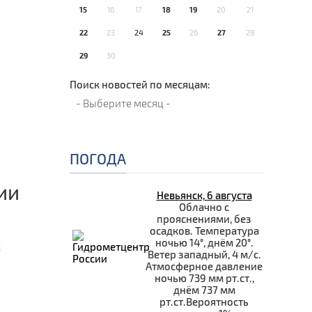
15
16
17
18
19
20
21
22
23
24
25
26
27
28
29
30
Поиск новостей по месяцам:
ПОГОДА
ии
Невьянск, 6 августа
Облачно с
прояснениями, без
осадков. Температура
ночью 14°, днём 20°.
с
Ветер западный, 4 м/с.
Атмосферное давление
ночью 739 мм рт.ст.,
днём 737 мм
рт.ст.Вероятность