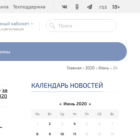
rss
18+
вила
Техподдержка
чный кабинет
 и регистрация
бомы
Главная
»
2020
»
Июнь
»
24
КАЛЕНДАРЬ НОВОСТЕЙ
»
за
020
«
Июнь 2020
»
Пн
Вт
Ср
Чт
Пт
Сб
Вс
-
1
2
3
4
5
6
7
8
9
10
11
12
13
14