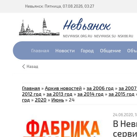
Невьянск: Пятница, 07.08.2026, 03:27
Невьянск
NEVYANSK.ORG.RU · NEVYANSK.SU · NSK66.RU
Главная
Новости
Город
Общение
Объ
Назад
Главная
»
Архив новостей
»
за 2006 год
»
за 2007
2012 год
»
за 2013 год
»
за 2014 год
»
за 2015 год
год
»
2020
»
Июнь
»
24
24.06.2020, 1
В Нев
серви