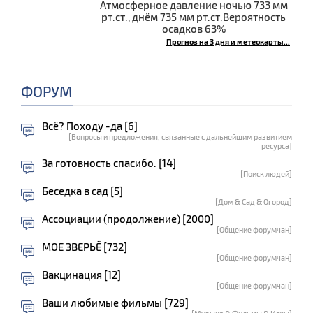
Атмосферное давление ночью 733 мм
рт.ст., днём 735 мм рт.ст.Вероятность
осадков 63%
Прогноз на 3 дня и метеокарты...
ФОРУМ
Всё? Походу -да [6]
[Вопросы и предложения, связанные с дальнейшим развитием
ресурса]
За готовность спасибо. [14]
[Поиск людей]
Беседка в сад [5]
[Дом & Сад & Огород]
Ассоциации (продолжение) [2000]
[Общение форумчан]
МОЕ ЗВЕРЬЁ [732]
[Общение форумчан]
Вакцинация [12]
[Общение форумчан]
Ваши любимые фильмы [729]