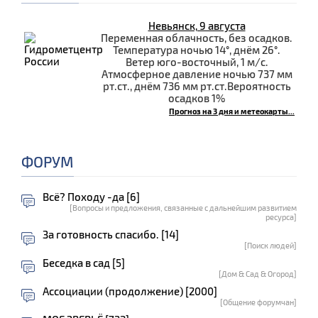
Невьянск, 9 августа
Переменная облачность, без осадков.
Температура ночью 14°, днём 26°.
Ветер юго-восточный, 1 м/с.
Атмосферное давление ночью 737 мм
рт.ст., днём 736 мм рт.ст.Вероятность
осадков 1%
Прогноз на 3 дня и метеокарты...
ФОРУМ
Всё? Походу -да [6]
[Вопросы и предложения, связанные с дальнейшим развитием
ресурса]
За готовность спасибо. [14]
[Поиск людей]
Беседка в сад [5]
[Дом & Сад & Огород]
Ассоциации (продолжение) [2000]
[Общение форумчан]