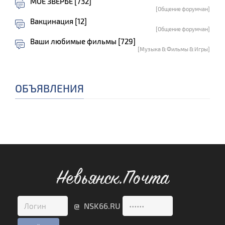
МОЕ ЗВЕРЬЁ [732]
[Общение форумчан]
Вакцинация [12]
[Общение форумчан]
Ваши любимые фильмы [729]
[Музыка & Фильмы & Игры]
ОБЪЯВЛЕНИЯ
Невьянск.Почта
@ NSK66.RU