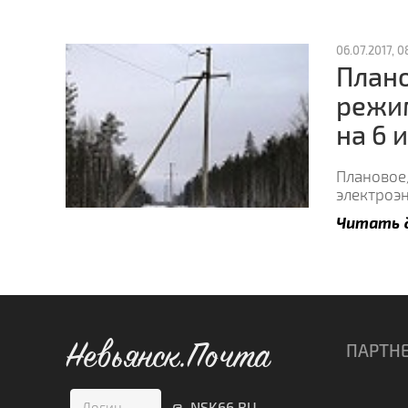
06.07.2017, 08
Плано
режи
на 6 
Плановое
электроэн
Читать 
Невьянск.Почта
ПАРТН
@ NSK66.RU