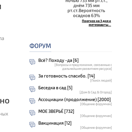
ночью 733 мм рт.ст.,
и
днём 735 мм
рт.ст.Вероятность
осадков 63%
Прогноз на 3 дня и
метеокарты...
ла
ФОРУМ
Всё? Походу -да [6]
[Вопросы и предложения, связанные с
дальнейшим развитием ресурса]
За готовность спасибо. [14]
[Поиск людей]
Беседка в сад [5]
[Дом & Сад & Огород]
но
Ассоциации (продолжение) [2000]
[Общение форумчан]
МОЕ ЗВЕРЬЁ [732]
йных
[Общение форумчан]
Вакцинация [12]
[Общение форумчан]