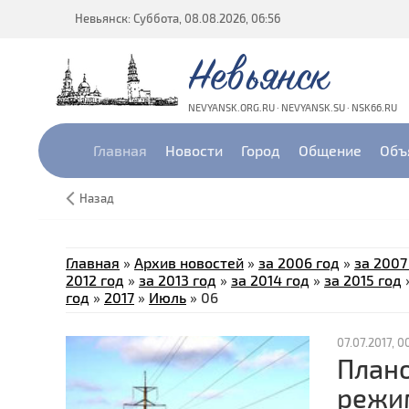
Невьянск: Суббота, 08.08.2026, 06:56
Невьянск
NEVYANSK.ORG.RU · NEVYANSK.SU · NSK66.RU
Главная
Новости
Город
Общение
Объ
Назад
Главная
»
Архив новостей
»
за 2006 год
»
за 2007
2012 год
»
за 2013 год
»
за 2014 год
»
за 2015 год
год
»
2017
»
Июль
»
06
07.07.2017, 0
Плано
режи