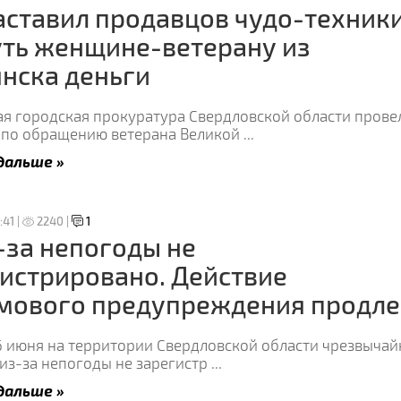
аставил продавцов чудо-техник
ть женщине-ветерану из
нска деньги
ая городская прокуратура Свердловской области прове
 по обращению ветерана Великой
...
дальше »
:41 |
2240 |
1
-за непогоды не
истрировано. Действие
мового предупреждения продле
6 июня на территории Свердловской области чрезвыча
из-за непогоды не зарегистр
...
дальше »