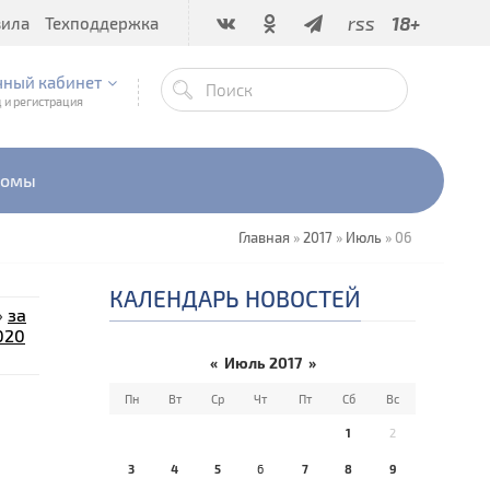
rss
18+
вила
Техподдержка
чный кабинет
 и регистрация
бомы
Главная
»
2017
»
Июль
»
06
КАЛЕНДАРЬ НОВОСТЕЙ
»
за
020
«
Июль 2017
»
Пн
Вт
Ср
Чт
Пт
Сб
Вс
е
1
2
3
4
5
6
7
8
9