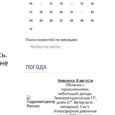
10
11
12
13
14
15
16
17
18
19
20
21
22
23
24
25
26
27
28
29
30
31
Поиск новостей по месяцам:
ь.
оне
ПОГОДА
Невьянск, 8 августа
-
Облачно с
прояснениями,
небольшой дождь.
Температура ночью 17°,
днём 27°. Ветер юго-
западный, 5 м/с.
Атмосферное давление