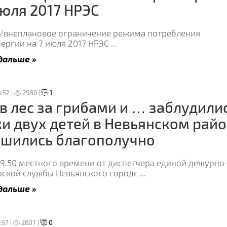
июля 2017 НРЭС
/внеплановое ограничение режима потребления
ергии на 7 июля 2017 НРЭС
...
дальше »
:52 |
2986 |
1
в лес за грибами и … заблудилис
и двух детей в Невьянском рай
ршились благополучно
19.50 местного времени от диспетчера единой дежурно
рской службы Невьянского городс
...
дальше »
:57 |
2607 |
0