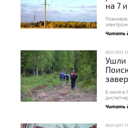
на 7 
Плановое
электроэн
Читать 
06.07.2017, 23
Ушли 
Поиск
заве
6 июля в 
диспетче
Читать 
06.07.2017, 17