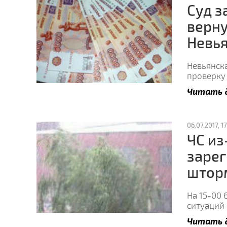
Суд з
верну
Невья
Невьянск
проверку
Читать 
06.07.2017, 17
ЧС из
зарег
штор
На 15-00 
ситуаций 
Читать 