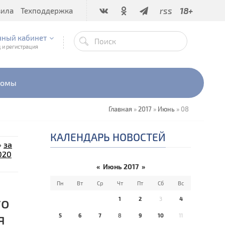
rss
18+
вила
Техподдержка
чный кабинет
 и регистрация
бомы
Главная
»
2017
»
Июнь
»
08
КАЛЕНДАРЬ НОВОСТЕЙ
»
за
020
«
Июнь 2017
»
Пн
Вт
Ср
Чт
Пт
Сб
Вс
го
1
2
3
4
я
5
6
7
8
9
10
11