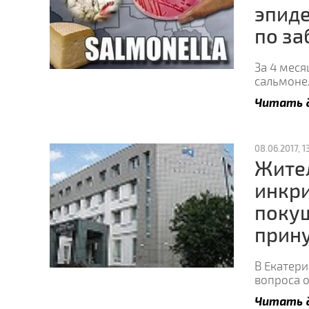
эпид
по з
За 4 меся
сальмонел
Читать 
08.06.2017, 13
Жител
инкри
покуш
прин
В Екатери
вопроса 
Читать 