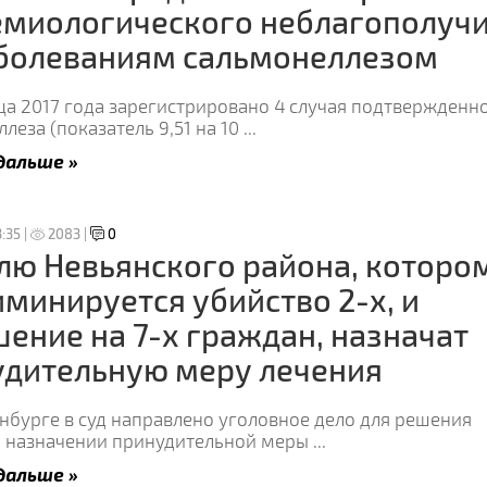
емиологического неблагополуч
аболеваниям сальмонеллезом
ца 2017 года зарегистрировано 4 случая подтвержденн
леза (показатель 9,51 на 10
...
дальше »
:35 |
2083 |
0
ю Невьянского района, которо
минируется убийство 2-х, и
ение на 7-х граждан, назначат
удительную меру лечения
нбурге в суд направлено уголовное дело для решения
о назначении принудительной меры
...
дальше »