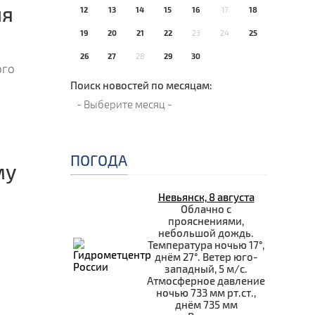
ия
12
13
14
15
16
17
18
19
20
21
22
23
24
25
26
27
28
29
30
ого
Поиск новостей по месяцам:
ПОГОДА
му
Невьянск, 8 августа
Облачно с
прояснениями,
небольшой дождь.
Температура ночью 17°,
днём 27°. Ветер юго-
западный, 5 м/с.
Атмосферное давление
ночью 733 мм рт.ст.,
днём 735 мм