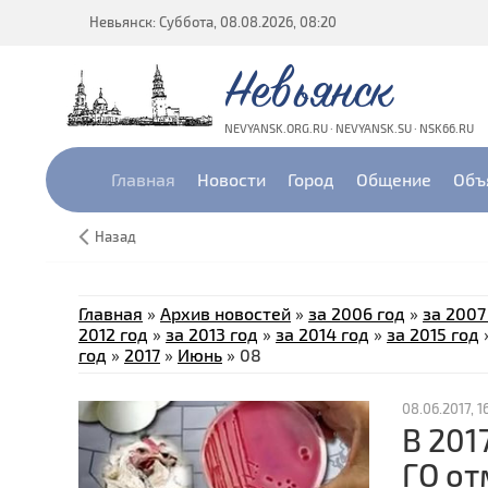
Невьянск: Суббота, 08.08.2026, 08:20
Невьянск
NEVYANSK.ORG.RU · NEVYANSK.SU · NSK66.RU
Главная
Новости
Город
Общение
Объ
Назад
Главная
»
Архив новостей
»
за 2006 год
»
за 2007
2012 год
»
за 2013 год
»
за 2014 год
»
за 2015 год
год
»
2017
»
Июнь
»
08
08.06.2017, 1
В 201
ГО от