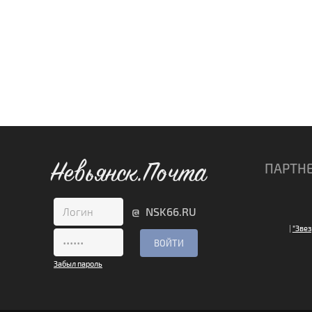
Невьянск.Почта
ПАРТН
@ NSK66.RU
|
"Звез
Забыл пароль