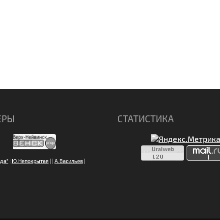
ЕРЫ
СТАТИСТИКА
да"
|
Ю.Непокрытая
|
|
А.Васильев
|