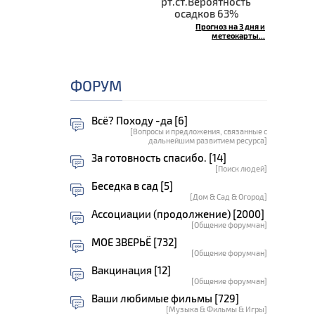
рт.ст.Вероятность
осадков 63%
Прогноз на 3 дня и
метеокарты...
ФОРУМ
Всё? Походу -да [6]
[Вопросы и предложения, связанные с
дальнейшим развитием ресурса]
За готовность спасибо. [14]
[Поиск людей]
Беседка в сад [5]
[Дом & Сад & Огород]
Ассоциации (продолжение) [2000]
[Общение форумчан]
МОЕ ЗВЕРЬЁ [732]
[Общение форумчан]
Вакцинация [12]
[Общение форумчан]
Ваши любимые фильмы [729]
[Музыка & Фильмы & Игры]