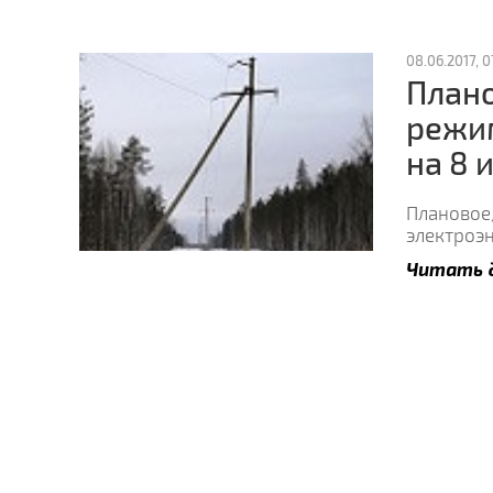
08.06.2017, 0
План
режи
на 8 
Плановое
электроэ
Читать 