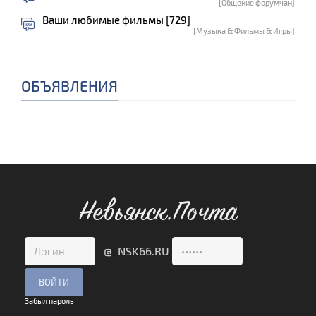
[Общение форумчан]
Ваши любимые фильмы [729]
[Музыка & Фильмы & Игры]
ОБЪЯВЛЕНИЯ
Невьянск.Почта
@ NSK66.RU
Забыл пароль