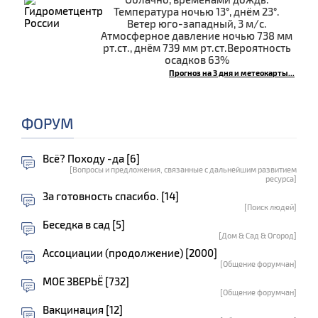
Температура ночью 13°, днём 23°.
Ветер юго-западный, 3 м/с.
Атмосферное давление ночью 738 мм
рт.ст., днём 739 мм рт.ст.Вероятность
осадков 63%
Прогноз на 3 дня и метеокарты...
ФОРУМ
Всё? Походу -да [6]
[Вопросы и предложения, связанные с дальнейшим развитием
ресурса]
За готовность спасибо. [14]
[Поиск людей]
Беседка в сад [5]
[Дом & Сад & Огород]
Ассоциации (продолжение) [2000]
[Общение форумчан]
МОЕ ЗВЕРЬЁ [732]
[Общение форумчан]
Вакцинация [12]