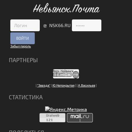
Невьянск.Почта
@ NSK66.RU
Забыл пароль
ПАРТНЕРЫ
|
"Звезда"
|
Ю.Непокрытая
|
|
А.Васильев
|
СТАТИСТИКА