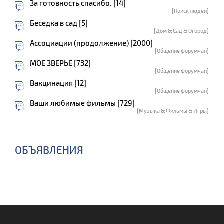
За готовность спасибо. [14]
[Поиск людей]
Беседка в сад [5]
[Дом & Сад & Огород]
Ассоциации (продолжение) [2000]
[Общение форумчан]
МОЕ ЗВЕРЬЁ [732]
[Общение форумчан]
Вакцинация [12]
[Общение форумчан]
Ваши любимые фильмы [729]
[Музыка & Фильмы & Игры]
ОБЪЯВЛЕНИЯ