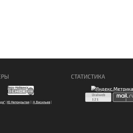
ЕРЫ
СТАТИСТИКА
да"
|
Ю.Непокрытая
|
|
А.Васильев
|