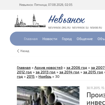
Невьянск: Пятница, 07.08.2026, 02:05
Невьянск
NEVYANSK.ORG.RU · NEVYANSK.SU · NSK66.RU
Главная
Новости
Город
Общение
Объ
Назад
Главная
»
Архив новостей
»
за 2006 год
»
за 2007
2012 год
»
за 2013 год
»
за 2014 год
»
за 2015 год
год
»
2015
»
Ноябрь
»
30
30.11.2015, 15
Произ
инвес