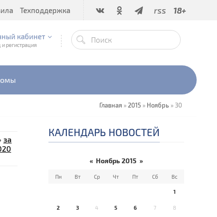
rss
18+
вила
Техподдержка
чный кабинет
 и регистрация
бомы
Главная
»
2015
»
Ноябрь
»
30
КАЛЕНДАРЬ НОВОСТЕЙ
»
за
020
«
Ноябрь 2015
»
Пн
Вт
Ср
Чт
Пт
Сб
Вс
1
2
3
4
5
6
7
8