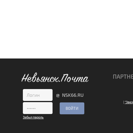
Невьянск.Почта
ПАРТН
@ NSK66.RU
|
"Звез
Забыл пароль