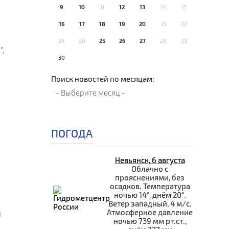
9
10
11
12
13
14
15
16
17
18
19
20
21
22
23
24
25
26
27
28
29
,
30
Поиск новостей по месяцам:
ПОГОДА
Невьянск, 6 августа
Облачно с
прояснениями, без
осадков. Температура
ночью 14°, днём 20°.
Ветер западный, 4 м/с.
Атмосферное давление
ы
ночью 739 мм рт.ст.,