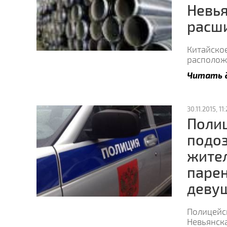
Невья
расш
Китайское
располож
Читать 
30.11.2015, 11:
Поли
подоз
жител
парен
деву
Полицейс
Невьянска