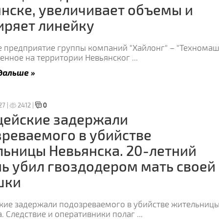
нске, увеличивает объемы и
иряет линейку
 предприятие группы компаний "Хайлонг" – "Техномаш"
енное на территории Невьянског
...
дальше »
27 |
2412 |
0
цейские задержали
реваемого в убийстве
ьницы Невьянска. 20-летний
ь убил гвоздодером мать своей
шки
кие задержали подозреваемого в убийстве жительниц
. Следствие и оперативники полаг
...