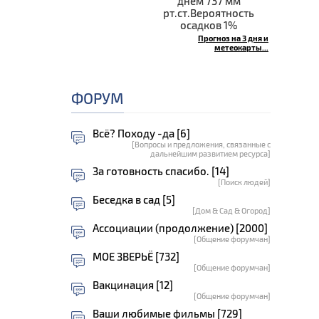
днём 737 мм
рт.ст.Вероятность
осадков 1%
Прогноз на 3 дня и
метеокарты...
ФОРУМ
Всё? Походу -да [6]
[Вопросы и предложения, связанные с
дальнейшим развитием ресурса]
За готовность спасибо. [14]
[Поиск людей]
Беседка в сад [5]
[Дом & Сад & Огород]
Ассоциации (продолжение) [2000]
[Общение форумчан]
МОЕ ЗВЕРЬЁ [732]
[Общение форумчан]
Вакцинация [12]
[Общение форумчан]
Ваши любимые фильмы [729]