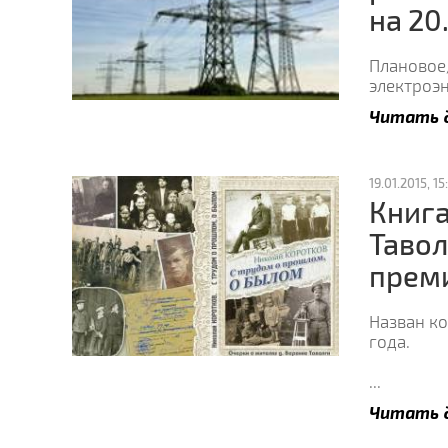
на 20
Плановое
электроэн
Читать 
19.01.2015, 15
Книга
Тавол
прем
Назван к
года.
...
Читать 