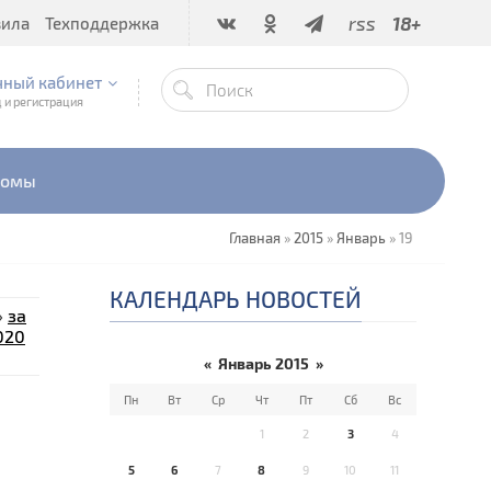
rss
18+
вила
Техподдержка
чный кабинет
 и регистрация
бомы
Главная
»
2015
»
Январь
»
19
КАЛЕНДАРЬ НОВОСТЕЙ
»
за
020
«
Январь 2015
»
Пн
Вт
Ср
Чт
Пт
Сб
Вс
1
2
3
4
5
6
7
8
9
10
11