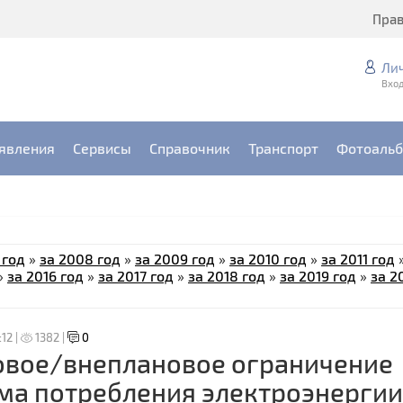
Пра
Ли
Вход
явления
Сервисы
Справочник
Транспорт
Фотоаль
 год
»
за 2008 год
»
за 2009 год
»
за 2010 год
»
за 2011 год
»
за 2016 год
»
за 2017 год
»
за 2018 год
»
за 2019 год
»
за 2
:12 |
1382 |
0
овое/внеплановое ограничение
ма потребления электроэнергии