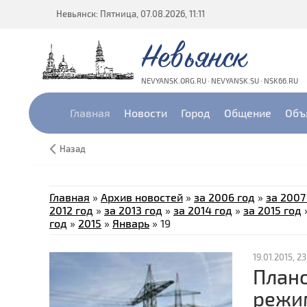
Невьянск: Пятница, 07.08.2026, 11:11
Невьянск
NEVYANSK.ORG.RU · NEVYANSK.SU · NSK66.RU
Главная
Новости
Город
Общение
Объ
Назад
Главная
»
Архив новостей
»
за 2006 год
»
за 2007
2012 год
»
за 2013 год
»
за 2014 год
»
за 2015 год
год
»
2015
»
Январь
»
19
19.01.2015, 23
План
режи