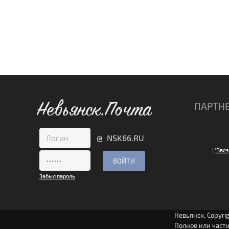
Невьянск.Почта
ПАРТН
@ NSK66.RU
|
"Звез
Забыл пароль
Невьянск. Copyri
Полное или част