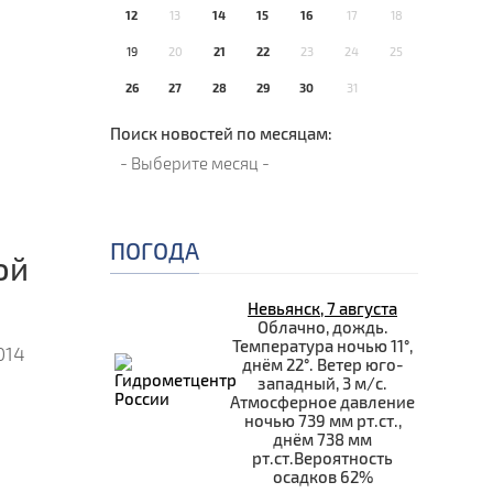
12
13
14
15
16
17
18
19
20
21
22
23
24
25
26
27
28
29
30
31
Поиск новостей по месяцам:
ПОГОДА
ой
Невьянск, 7 августа
Облачно, дождь.
Температура ночью 11°,
014
днём 22°. Ветер юго-
западный, 3 м/с.
Атмосферное давление
ночью 739 мм рт.ст.,
днём 738 мм
рт.ст.Вероятность
осадков 62%