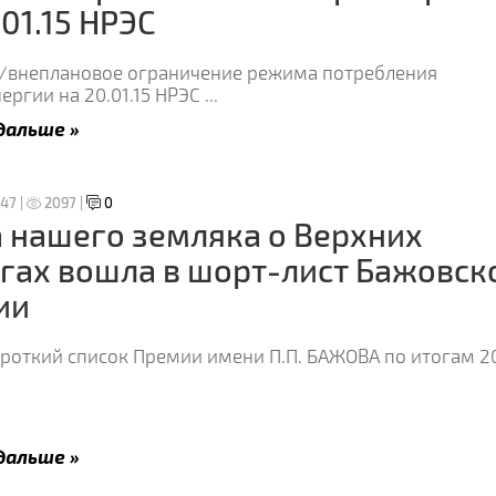
.01.15 НРЭС
/внеплановое ограничение режима потребления
ергии на 20.01.15 НРЭС
...
дальше »
:47 |
2097 |
0
 нашего земляка о Верхних
гах вошла в шорт-лист Бажовск
ии
ороткий список Премии имени П.П. БАЖОВА по итогам 2
дальше »