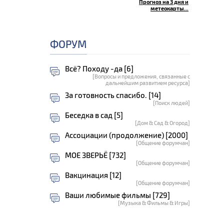
Прогноз на 3 дня и
метеокарты...
ФОРУМ
Всё? Походу -да [6]
[Вопросы и предложения, связанные с
дальнейшим развитием ресурса]
За готовность спасибо. [14]
[Поиск людей]
Беседка в сад [5]
[Дом & Сад & Огород]
Ассоциации (продолжение) [2000]
[Общение форумчан]
МОЕ ЗВЕРЬЁ [732]
[Общение форумчан]
Вакцинация [12]
[Общение форумчан]
Ваши любимые фильмы [729]
[Музыка & Фильмы & Игры]