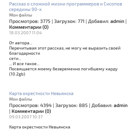
Рассказ о сложной жизни программеров и Сисопов
середины 90-х
Мои файлы
Просмотров:
3775
|
Загрузок:
771
|
Добавил:
admin
|
Комментарии (0)
18.03.2007 11:04
От автоpа...
Пеpечитывая этот pассказ, не могу не выpазить своей
благодаpности
сети...
... И все такое...
Посвящается моему безвременно погибшему харду
(10.2gb)
Карта окрестности Невьянска
Мои файлы
Просмотров:
4394
|
Загрузок:
885
|
Добавил:
admin
|
Комментарии (0)
09.03.2007 10:37
Карта окрестности Невьянска