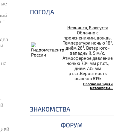
ные
ПОГОДА
кий
 с
Невьянск, 8 августа
Облачно с
прояснениями, дождь.
едва
Температура ночью 18°,
ки
днём 26°. Ветер юго-
западный, 5 м/с.
Атмосферное давление
 на
ночью 734 мм рт.ст.,
днём 735 мм
рт.ст.Вероятность
т
осадков 81%
Прогноз на 3 дня и
метеокарты...
—
ой
ЗНАКОМСТВА
ФОРУМ
цией