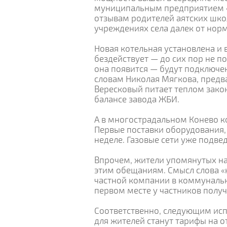
муниципальным предприятием «Т
отзывам родителей аятских шк
учреждениях села далек от нор
Новая котельная установлена и 
бездействует — до сих пор не п
она появится — будут подключе
словам Николая Мягкова, предв
Вересковый питает теплом зако
балансе завода ЖБИ.
А в многострадальном Конево к
Первые поставки оборудования, 
неделе. Газовые сети уже подв
Впрочем, жители упомянутых на
этим обещаниям. Смысл слова «к
частной компании в коммунальн
первом месте у частников полу
Соответственно, следующим исп
для жителей станут тарифы на о