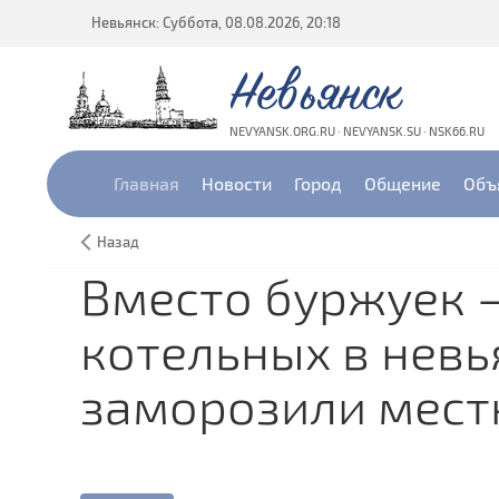
Невьянск: Суббота, 08.08.2026, 20:18
Невьянск
NEVYANSK.ORG.RU · NEVYANSK.SU · NSK66.RU
Главная
Новости
Город
Общение
Объ
Назад
Вместо буржуек —
котельных в невь
заморозили мест