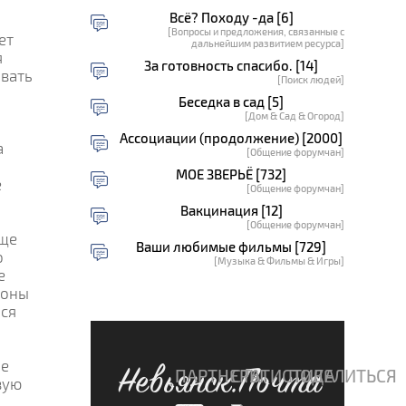
Всё? Походу -да [6]
[Вопросы и предложения, связанные с
ет
дальнейшим развитием ресурса]
я
За готовность спасибо. [14]
ивать
[Поиск людей]
Беседка в сад [5]
[Дом & Сад & Огород]
Ассоциации (продолжение) [2000]
а
[Общение форумчан]
МОЕ ЗВЕРЬЁ [732]
е
[Общение форумчан]
Вакцинация [12]
[Общение форумчан]
еще
Ваши любимые фильмы [729]
о
[Музыка & Фильмы & Игры]
е
роны
лся
ле
Невьянск.Почта
ПАРТНЕРЫ
СТАТИСТИКА
ПОДЕЛИТЬСЯ
вую