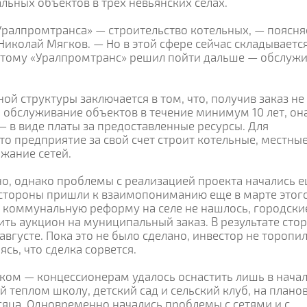
льных объектов в трех невьянских селах.
Уралпромтранса» — строительство котельных, — поясня
Николай Мягков. — Но в этой сфере сейчас складываетс
этому «Уралпромтранс» решил пойти дальше — обслуж
ой структуры заключается в том, что, получив заказ не
на обслуживание объектов в течение минимум 10 лет, он
 в виде платы за предоставленные ресурсы. Для
то предприятие за свой счет строит котельные, местны
ржание сетей.
чно, однако проблемы с реализацией проекта начались 
е стороны пришли к взаимопониманию еще в марте этог
ь коммунальную реформу на селе не нашлось, городски
ть аукцион на муниципальный заказ. В результате сто
августе. Пока это не было сделано, инвестор не торопи
сь, что сделка сорвется.
ском — концессионерам удалось оснастить лишь в нача
 теплом школу, детский сад и сельский клуб, на плано
яца. Одновременно начались проблемы с сетями и с