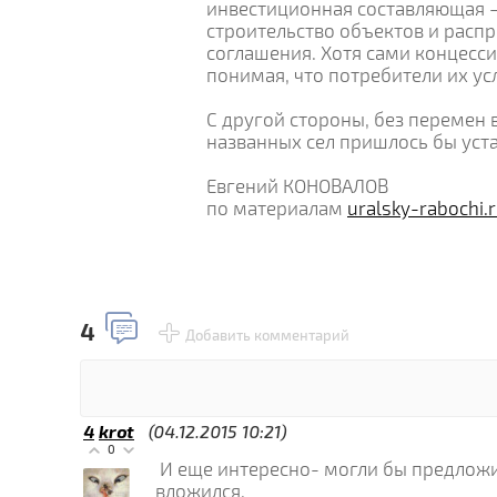
инвестиционная составляющая —
строительство объектов и расп
соглашения. Хотя сами концесс
понимая, что потребители их усл
С другой стороны, без перемен 
названных сел пришлось бы уст
Евгений КОНОВАЛОВ
по материалам
uralsky-rabochi.
4
Добавить комментарий
4
krot
(04.12.2015 10:21)
0
И еще интересно- могли бы предложи
вложился.