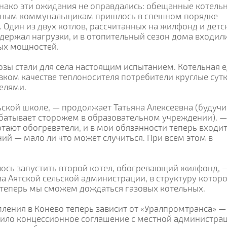
нако эти ожидания не оправдались: обещанные котель
естным коммунальщикам пришлось в спешном порядке
. Один из двух котлов, рассчитанных на жилфонд и детс
ыдержал нагрузки, и в отопительный сезон дома входили
ых мощностей.
озы стали для села настоящим испытанием. Котельная 
изком качестве теплоносителя потребители круглые сут
елями.
ьской школе, — продолжает Татьяна Алексеевна (будучи
батывает сторожем в образовательном учреждении). —
тают обогреватели, и в мои обязанности теперь входи
ий — мало ли что может случиться. При всем этом в
алось запустить второй котел, обогревающий жилфонд, 
ва Аятской сельской администрации, в структуру котор
 теперь мы сможем дождаться газовых котельных.
ления в Конево теперь зависит от «Уралпромтранса» —
чило концессионное соглашение с местной администра