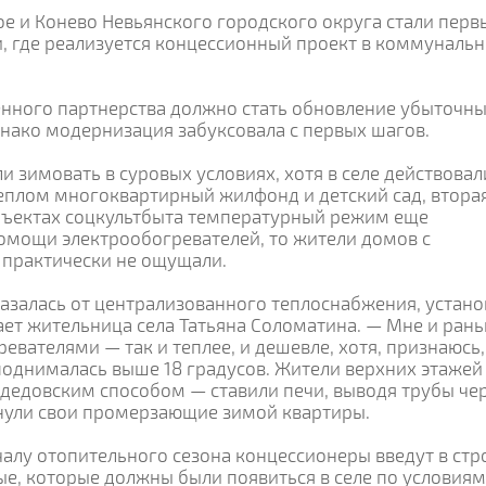
ое и Конево Невьянского городского округа стали пер
, где реализуется концессионный проект в коммуналь
енного партнерства должно стать обновление убыточн
нако модернизация забуксовала с первых шагов.
 зимовать в суровых условиях, хотя в селе действовал
теплом многоквартирный жилфонд и детский сад, втора
 объектах соцкультбыта температурный режим еще
помощи электрообогревателей, то жители домов с
 практически не ощущали.
казалась от централизованного теплоснабжения, устан
ает жительница села Татьяна Соломатина. — Мне и ран
евателями — так и теплее, и дешевле, хотя, признаюсь,
поднималась выше 18 градусов. Жители верхних этажей
 дедовским способом — ставили печи, выводя трубы че
нули свои промерзающие зимой квартиры.
чалу отопительного сезона концессионеры введут в стр
е, которые должны были появиться в селе по условиям