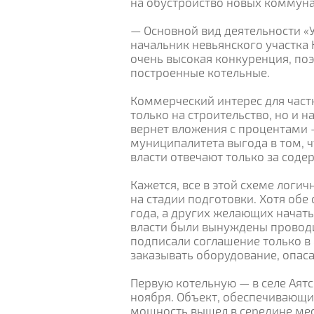
на обустройство новых коммуна
— Основной вид деятельности «
начальник невьянского участка 
очень высокая конкуренция, по
построенные котельные.
Коммерческий интерес для частн
только на строительство, но и 
вернет вложения с процентами —
муниципалитета выгода в том, ч
власти отвечают только за соде
Кажется, все в этой схеме логи
на стадии подготовки. Хотя об
года, а других желающих начат
власти были вынуждены проводи
подписали соглашение только в 
заказывать оборудование, опасая
Первую котельную — в селе Аят
ноября. Объект, обеспечивающий
мощность вышел в середине мес