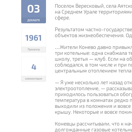
03
Поселок Вересковый, села Аятск
на Среднем Урале территориями
сфере.
ДЕКАБРЯ
Результатом частно-государств
объектов жизнеобеспечения. Од
1961
…Жители Конево давно привыкли
Просмотр
три котельные: одна снабжала 
школу, третья — клуб. Если на
соблюдался, в том числе и при 
4
центральным отоплением тепла
комментария
— Я уже несколько лет назад от
электроотопление, — рассказыв
приходилось пользоваться обогр
температура в комнатах редко 
выходили из положения и вовсе
крышу. Некоторые и вовсе поки
Коневцы рассчитывали, что к на
долгожданные газовые котельны