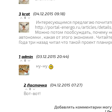
3
krot
(04.12.2015 09:18)
0
Интересующимся предлагаю почитать
http://portal-energo.ru/articles/detail
Можно потом пообсуждать, почему не 
автономки , какая от этого экономия . Читайте
Года три назад читал что такой проект планир
1
admin
(03.12.2015 20:44)
0
ну-ну
2
Ласточка
(04.12.2015 07:27)
0
Вот-вот!
Добавлять комментарии могут
[
Ре