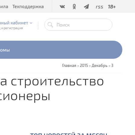
rss
18+
вила
Техподдержка
чный кабинет
 и регистрация
бомы
Главная
»
2015
»
Декабрь
»
3
а строительство
ссионеры