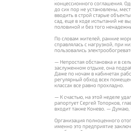
концессионного соглашения. Од
до сих пор не установлены, м
вводить в строй старые объекты
сад, еще в ходе испытаний не в
половиной и без того ненадежн
По словам жителей, ранние мор
справлялась с нагрузкой, при н
пользовались электрообогреват
— Непростая обстановка и в сел
заслуженном отдыхе, она подра
Даже по ночам в кабинетах рабо
регулярный обход всех помещен
классах все равно прохладно.
— К счастью, на этой неделе уд
рапортует Сергей Топорков, гла
входит также Конево. — Думаю,
Организация полноценного отоп
именно это предприятие заклю