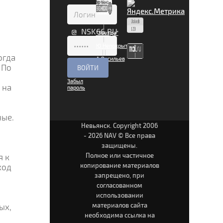
|
@ NSK66.RU
"Звезда"
|
Ю.Непокрытая
|
|
огда
А.Васильев
|
 По
Забыл
 на
пароль
ные.
Невьянск. Copyright 2006
- 2026 NAV © Все права
защищены.
Полное или частичное
я к
копирование материалов
ход
запрещено, при
согласованном
использовании
материалов сайта
ых,
необходима ссылка на