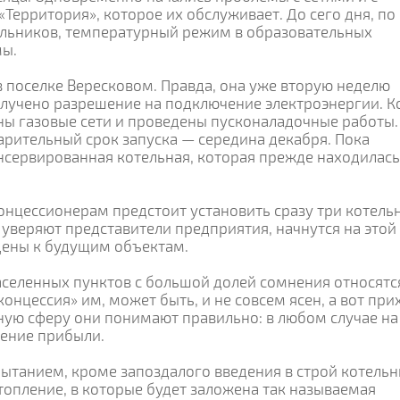
ерритория», которое их обслуживает. До сего дня, по
ольников, температурный режим в образовательных
мы.
в поселке Вересковом. Правда, она уже вторую неделю
олучено разрешение на подключение электроэнергии. К
ны газовые сети и проведены пусконаладочные работы.
арительный срок запуска — середина декабря. Пока
нсервированная котельная, которая прежде находилась
онцессионерам предстоит установить сразу три котель
уверяют представители предприятия, начнутся на этой
едены к будущим объектам.
селенных пунктов с большой долей сомнения относятс
онцессия» им, может быть, и не совсем ясен, а вот при
ую сферу они понимают правильно: в любом случае на
чение прибыли.
ытанием, кроме запоздалого введения в строй котельн
топление, в которые будет заложена так называемая