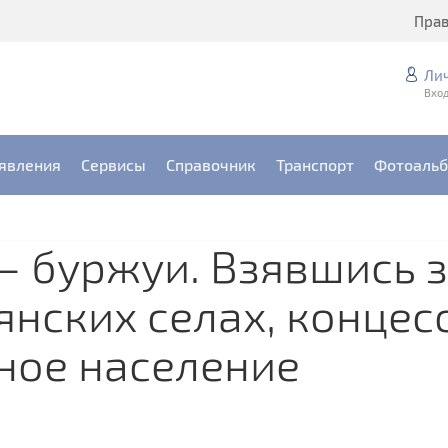
Пра
Ли
Вход
явления
Сервисы
Справочник
Транспорт
Фотоаль
 буржуи. Взявшись з
янских селах, конце
ное население