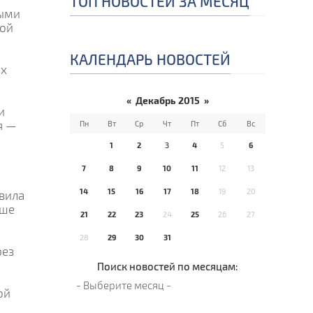
ТОП НОВОСТЕЙ ЗА МЕСЯЦ
выми
ной
КАЛЕНДАРЬ НОВОСТЕЙ
ых
«
Декабрь 2015
»
и
я —
Пн
Вт
Ср
Чт
Пт
Сб
Вс
1
2
3
4
5
6
7
8
9
10
11
12
13
14
15
16
17
18
19
20
овила
ьше
21
22
23
24
25
26
27
28
29
30
31
рез
Поиск новостей по месяцам:
ой