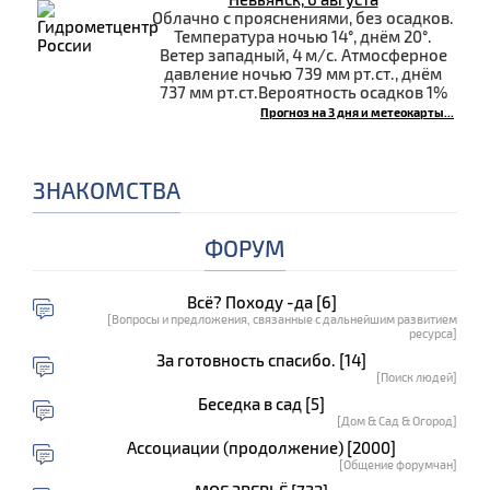
Облачно с прояснениями, без осадков.
Температура ночью 14°, днём 20°.
Ветер западный, 4 м/с. Атмосферное
давление ночью 739 мм рт.ст., днём
737 мм рт.ст.Вероятность осадков 1%
Прогноз на 3 дня и метеокарты...
ЗНАКОМСТВА
ФОРУМ
Всё? Походу -да [6]
[Вопросы и предложения, связанные с дальнейшим развитием
ресурса]
За готовность спасибо. [14]
[Поиск людей]
Беседка в сад [5]
[Дом & Сад & Огород]
Ассоциации (продолжение) [2000]
[Общение форумчан]