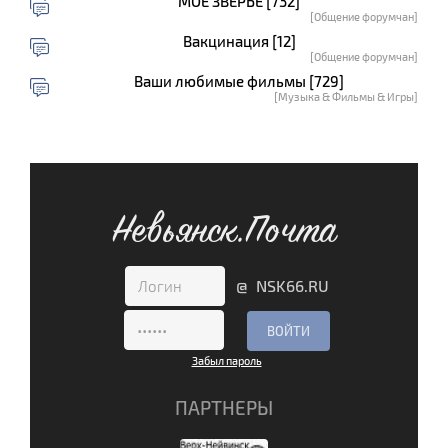
МОЕ ЗВЕРЬЁ [732]
[Общение форумчан]
Вакцинация [12]
[Общение форумчан]
Ваши любимые фильмы [729]
[Музыка & Фильмы & Игры]
Невьянск.Почта
@ NSK66.RU
Забыл пароль
ПАРТНЕРЫ