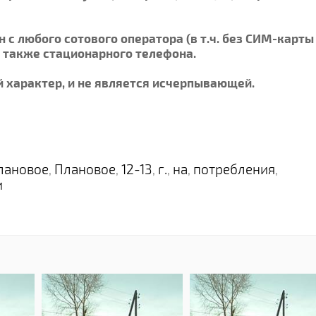
 с любого сотового оператора (в т.ч. без СИМ-карты
а также стационарного телефона.
 характер, и не является исчерпывающей.
лановое
Плановое
12-13
г.
на
потребления
,
,
,
,
,
,
и