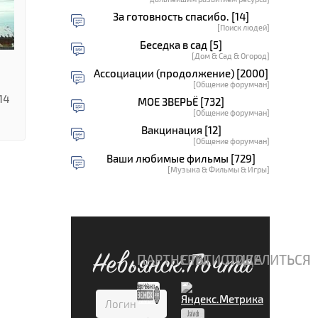
За готовность спасибо. [14]
[Поиск людей]
Беседка в сад [5]
[Дом & Сад & Огород]
Ассоциации (продолжение) [2000]
[Общение форумчан]
14
МОЕ ЗВЕРЬЁ [732]
[Общение форумчан]
Вакцинация [12]
[Общение форумчан]
Ваши любимые фильмы [729]
[Музыка & Фильмы & Игры]
Невьянск.Почта
ПАРТНЕРЫ
СТАТИСТИКА
ПОДЕЛИТЬСЯ