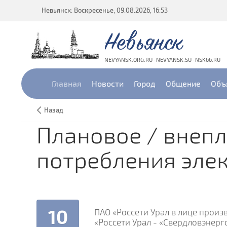
Невьянск: Воскресенье, 09.08.2026, 16:53
Невьянск
NEVYANSK.ORG.RU · NEVYANSK.SU · NSK66.RU
Главная
Новости
Город
Общение
Объ
Назад
Плановое / внеп
потребления элек
10
ПАО «Россети Урал в лице прои
«Россети Урал - «Свердловэнер