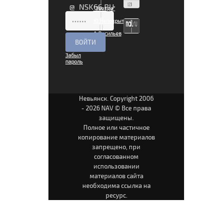
|
@ NSK66.RU
"Звезда"
|
Ю.Непокрытая
|
|
А.Васильев
|
Забыл
пароль
Невьянск. Copyright 2006
- 2026 NAV © Все права
защищены.
Полное или частичное
копирование материалов
запрещено, при
согласованном
использовании
материалов сайта
необходима ссылка на
ресурс.