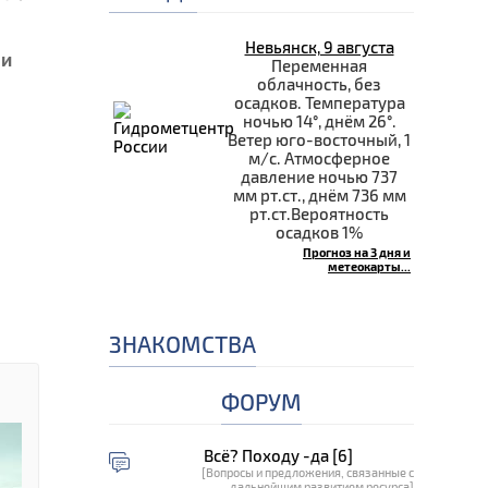
Невьянск, 9 августа
 и
Переменная
облачность, без
осадков. Температура
ночью 14°, днём 26°.
Ветер юго-восточный, 1
м/с. Атмосферное
давление ночью 737
мм рт.ст., днём 736 мм
рт.ст.Вероятность
осадков 1%
Прогноз на 3 дня и
метеокарты...
ЗНАКОМСТВА
ФОРУМ
Всё? Походу -да [6]
[Вопросы и предложения, связанные с
дальнейшим развитием ресурса]