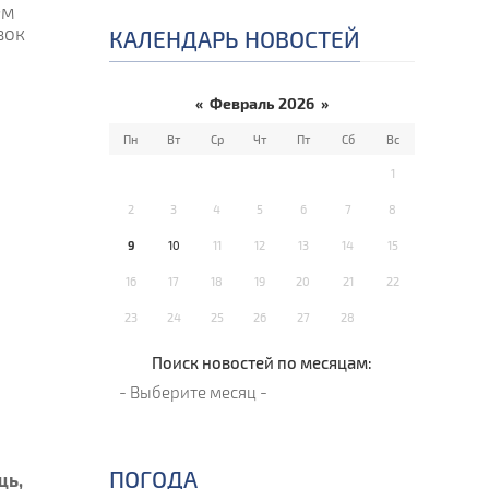
ем
вок
КАЛЕНДАРЬ НОВОСТЕЙ
«
Февраль 2026
»
Пн
Вт
Ср
Чт
Пт
Сб
Вс
1
2
3
4
5
6
7
8
9
10
11
12
13
14
15
16
17
18
19
20
21
22
23
24
25
26
27
28
Поиск новостей по месяцам:
ПОГОДА
щь,