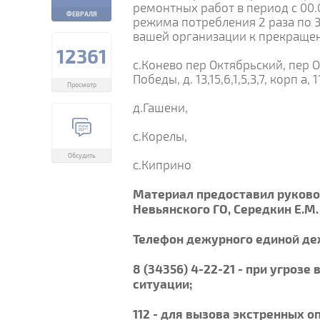
ремонтных работ в период с 00.0
ФЕВРАЛЯ
режима потребления 2 раза по 
вашей организации к прекраще
12361
с.Конево пер Октябрьский, пер Окт
Победы, д. 13,15,6,1,5,3,7, корп а, 1
Просмотр
д.Гашени,
с.Корелы,
Обсудить
с.Киприно
Материал предоставил руков
Невьянского ГО, Середкин Е.М.
Телефон дежурного единой де
8 (34356) 4-22-21 - при угроз
ситуации;
112 - для вызова экстренных 