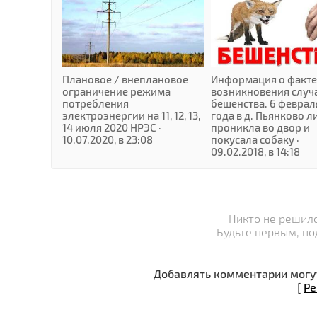
Плановое / внеплановое
Информация о факте
ограничение режима
возникновения случ
потребления
бешенства. 6 феврал
электроэнергии на 11, 12, 13,
года в д. Пьянково л
14 июля 2020 НРЭС ·
проникла во двор и
10.07.2020, в 23:08
покусала собаку ·
09.02.2018, в 14:18
Никто не решилс
Будьте первым, по
Добавлять комментарии могут
[
Ре