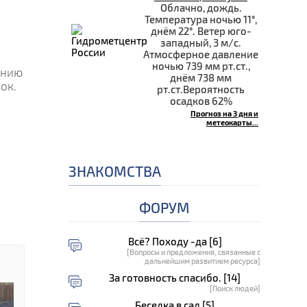
Облачно, дождь.
Температура ночью 11°,
днём 22°. Ветер юго-
западный, 3 м/с.
Атмосферное давление
ночью 739 мм рт.ст.,
ению
днём 738 мм
ок.
рт.ст.Вероятность
осадков 62%
Прогноз на 3 дня и
метеокарты...
ЗНАКОМСТВА
ФОРУМ
Всё? Походу -да [6]
[Вопросы и предложения, связанные с
дальнейшим развитием ресурса]
За готовность спасибо. [14]
[Поиск людей]
Беседка в сад [5]