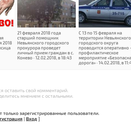
21 февраля 2018 года
С 13 по 15 февраля на
ая
старший помощник
территории Невьянского
я 2018
Невьянского городского
городского округа
исица
прокурора проведет
проводится оперативно 
личный прием граждан в с.
профилактическое
Конево · 12.02.2018, в 18:43
мероприятие «Безопасн
дорога» · 14.02.2018, в 11:
я оставить свой комментарий.
делитесь мнением с остальными.
 только зарегистрированные пользователи.
гистрация
|
Вход
]