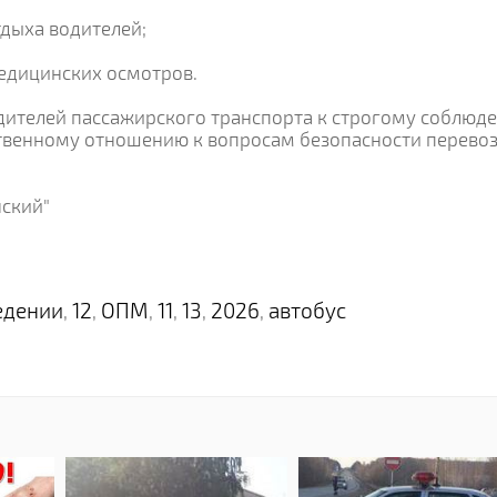
тдыха водителей;
едицинских осмотров.
дителей пассажирского транспорта к строгому соблюд
ственному отношению к вопросам безопасности перевоз
ский"
едении
12
ОПМ
11
13
2026
автобус
,
,
,
,
,
,