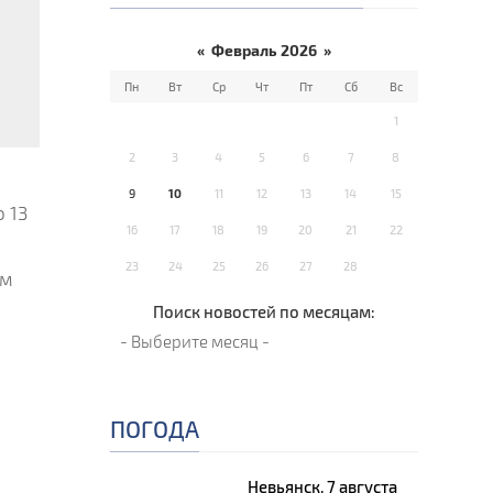
«
Февраль 2026
»
Пн
Вт
Ср
Чт
Пт
Сб
Вс
1
2
3
4
5
6
7
8
9
10
11
12
13
14
15
 13
16
17
18
19
20
21
22
23
24
25
26
27
28
ем
Поиск новостей по месяцам:
ПОГОДА
Невьянск, 7 августа