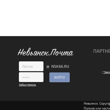
Невьянск.Почта
ПАРТН
@ NSK66.RU
|
"Звез
Забыл пароль
Невьянск. Copyri
Полное или част