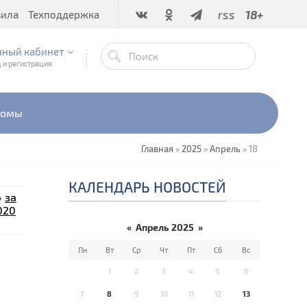
rss
18+
вила
Техподдержка
чный кабинет
 и регистрация
бомы
Главная
»
2025
»
Апрель
»
18
КАЛЕНДАРЬ НОВОСТЕЙ
»
за
020
«
Апрель 2025
»
Пн
Вт
Ср
Чт
Пт
Сб
Вс
1
2
3
4
5
6
7
8
9
10
11
12
13