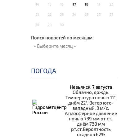
14
15
16
17
18
19
20
21
22
23
24
25
26
27
28
29
30
Поиск новостей по месяцам:
ПОГОДА
Невьянск, 7 августа
Облачно, дождь.
Температура ночью 11°,
днём 22°. Ветер юго-
западный, 3 м/с.
Атмосферное давление
ночью 739 мм рт.ст.,
днём 738 мм
рт.ст.Вероятность
осадков 62%