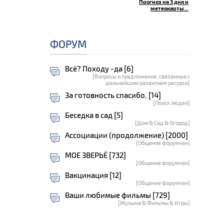
Прогноз на 3 дня и
метеокарты...
ФОРУМ
Всё? Походу -да [6]
[Вопросы и предложения, связанные с
дальнейшим развитием ресурса]
За готовность спасибо. [14]
[Поиск людей]
Беседка в сад [5]
[Дом & Сад & Огород]
Ассоциации (продолжение) [2000]
[Общение форумчан]
МОЕ ЗВЕРЬЁ [732]
[Общение форумчан]
Вакцинация [12]
[Общение форумчан]
Ваши любимые фильмы [729]
[Музыка & Фильмы & Игры]