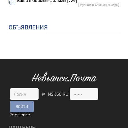
Ваши любимые фильмы [729]
[Музыка & Фильмы & Игры]
ОБЪЯВЛЕНИЯ
Невьянск.Почта
@ NSK66.RU
Забыл пароль
ПАРТНЕРЫ