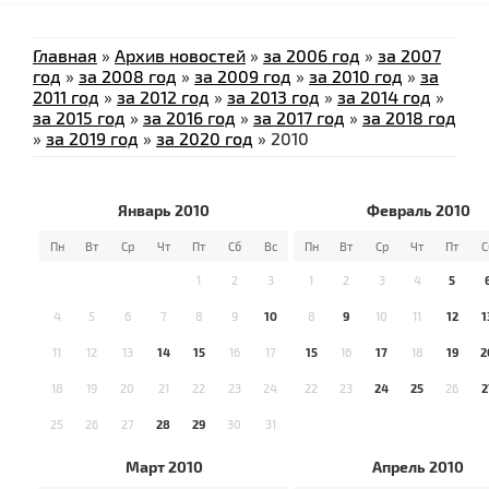
Главная
»
Архив новостей
»
за 2006 год
»
за 2007
год
»
за 2008 год
»
за 2009 год
»
за 2010 год
»
за
2011 год
»
за 2012 год
»
за 2013 год
»
за 2014 год
»
за 2015 год
»
за 2016 год
»
за 2017 год
»
за 2018 год
»
за 2019 год
»
за 2020 год
»
2010
Январь 2010
Февраль 2010
Пн
Вт
Ср
Чт
Пт
Сб
Вс
Пн
Вт
Ср
Чт
Пт
С
1
2
3
1
2
3
4
5
4
5
6
7
8
9
10
8
9
10
11
12
1
11
12
13
14
15
16
17
15
16
17
18
19
2
18
19
20
21
22
23
24
22
23
24
25
26
2
25
26
27
28
29
30
31
Март 2010
Апрель 2010