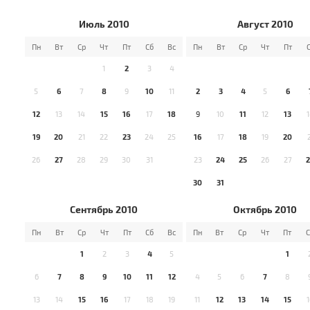
Июль 2010
Август 2010
Пн
Вт
Ср
Чт
Пт
Сб
Вс
Пн
Вт
Ср
Чт
Пт
1
2
3
4
5
6
7
8
9
10
11
2
3
4
5
6
12
13
14
15
16
17
18
9
10
11
12
13
19
20
21
22
23
24
25
16
17
18
19
20
26
27
28
29
30
31
23
24
25
26
27
30
31
Сентябрь 2010
Октябрь 2010
Пн
Вт
Ср
Чт
Пт
Сб
Вс
Пн
Вт
Ср
Чт
Пт
С
1
2
3
4
5
1
6
7
8
9
10
11
12
4
5
6
7
8
13
14
15
16
17
18
19
11
12
13
14
15
1