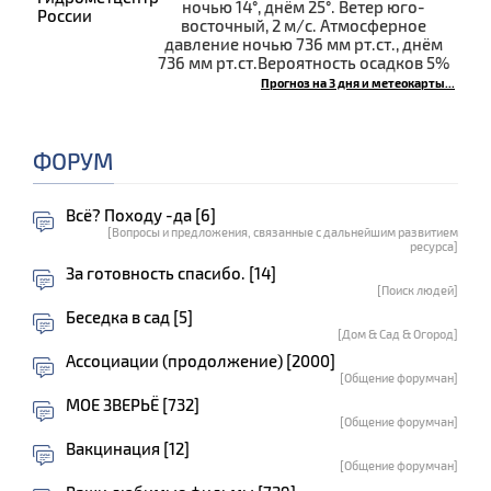
ночью 14°, днём 25°. Ветер юго-
восточный, 2 м/с. Атмосферное
давление ночью 736 мм рт.ст., днём
736 мм рт.ст.Вероятность осадков 5%
Прогноз на 3 дня и метеокарты...
ФОРУМ
Всё? Походу -да [6]
[Вопросы и предложения, связанные с дальнейшим развитием
ресурса]
За готовность спасибо. [14]
[Поиск людей]
Беседка в сад [5]
[Дом & Сад & Огород]
Ассоциации (продолжение) [2000]
[Общение форумчан]
МОЕ ЗВЕРЬЁ [732]
[Общение форумчан]
Вакцинация [12]
[Общение форумчан]