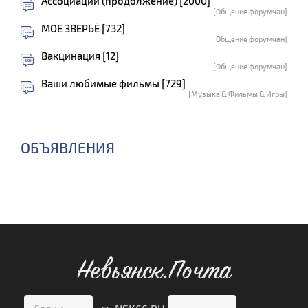
Ассоциации (продолжение) [2000]
[Общение форумчан]
МОЕ ЗВЕРЬЁ [732]
[Общение форумчан]
Вакцинация [12]
[Общение форумчан]
Ваши любимые фильмы [729]
[Музыка & Фильмы & Игры]
ОБЪЯВЛЕНИЯ
Невьянск.Почта