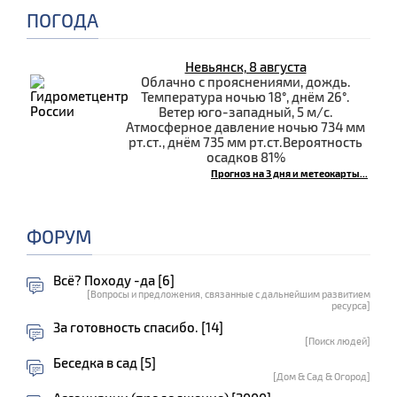
ПОГОДА
Невьянск, 8 августа
Облачно с прояснениями, дождь.
Температура ночью 18°, днём 26°.
Ветер юго-западный, 5 м/с.
Атмосферное давление ночью 734 мм
рт.ст., днём 735 мм рт.ст.Вероятность
осадков 81%
Прогноз на 3 дня и метеокарты...
ФОРУМ
Всё? Походу -да [6]
[Вопросы и предложения, связанные с дальнейшим развитием
ресурса]
За готовность спасибо. [14]
[Поиск людей]
Беседка в сад [5]
[Дом & Сад & Огород]